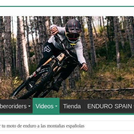
Iberoriders
Videos
Tienda
ENDURO SPAIN
r tu moto de enduro a las montañas españolas