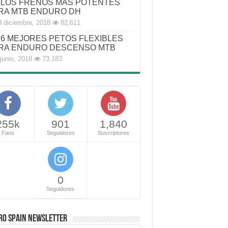
LOS FRENOS MAS POTENTES
RA MTB ENDURO DH
3 diciembre, 2018
82,611
6 MEJORES PETOS FLEXIBLES
RA ENDURO DESCENSO MTB
junio, 2018
73,183
255k
901
1,840
Fans
Seguidores
Suscriptores
0
Seguidores
RO SPAIN NEWSLETTER