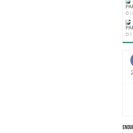
PA
1
PA
5 
ENDU