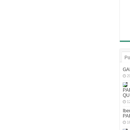
Po
GA
2
PA
QU
1
Ibe
PA
1