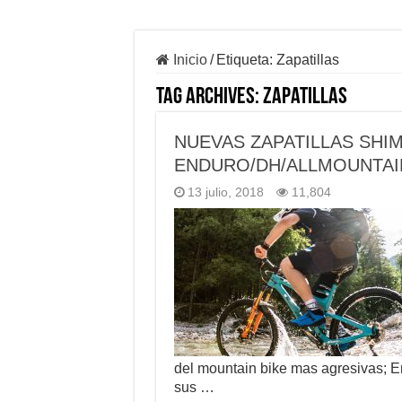
Inicio
/
Etiqueta:
Zapatillas
Tag Archives:
Zapatillas
NUEVAS ZAPATILLAS SHI
ENDURO/DH/ALLMOUNTAI
13 julio, 2018
11,804
del mountain bike mas agresivas; 
sus …