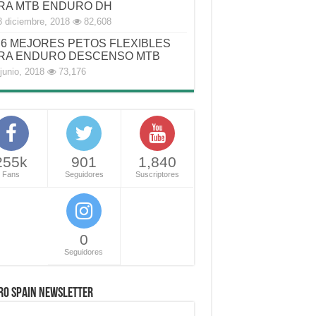
RA MTB ENDURO DH
3 diciembre, 2018
82,608
6 MEJORES PETOS FLEXIBLES
RA ENDURO DESCENSO MTB
junio, 2018
73,176
255k
901
1,840
Fans
Seguidores
Suscriptores
0
Seguidores
RO SPAIN NEWSLETTER