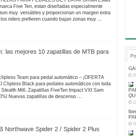
arca Five Ten, estan diseñadas especialmente
son muy versátiles y proporcionan un margen extra
 los riders prefieren cuando bajan zonas muy …
las mejores 10 zapatillas de MTB para
Po
GA
2
 clipless Team para pedal automático – ¡OFERTA
XI Clipless Black para pedales automáticos con toda
PA
a Stealth Mi6. Zapatillas FiveTen Impact VXI Sam
QU
-40%! Nuevas zapatillas de descenso …
1
Ibe
PA
1
B Northwave Spider 2 / Spider 2 Plus