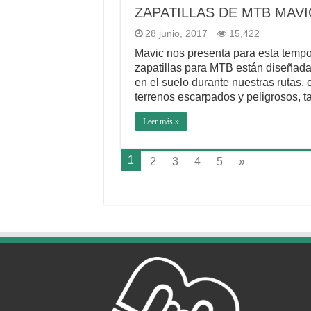
ZAPATILLAS DE MTB MAVI
28 junio, 2017
15,422
Mavic nos presenta para esta tempo
zapatillas para MTB están diseñadas
en el suelo durante nuestras rutas
terrenos escarpados y peligrosos, t
Leer más »
1
2
3
4
5
»