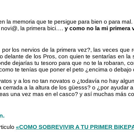
en la memoria que te persigue para bien o para mal. 
a novi@, la primera bici….
y como no la mi primera
 por los nervios de la primera vez?, las veces que
o delante de los Pros, con quien te sentarías en la 
de dejarías tu tesoro para que no te la robaran, como
a, como te tenías que poner el peto ¿encima o debaj
tos y a los no tan novatos o ¿todavía no hay alguna
ra cerrada a la altura de los güesss? o ¿por ayudar a a
te golpeas una vez mas en el casco? y así muchas más
n.
ticulo
«COMO SOBREVIVIR A TU PRIMER BIKEP