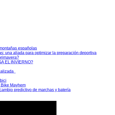
s montañas españolas
as: una aliada para optimizar la preparación deportiva
primavera?
A EL INVIERNO?
ualizada
bici
n Bike Mayhem
ambio predictivo de marchas y batería