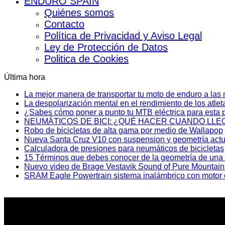
ENDURO SPAIN
Quiénes somos
Contacto
Política de Privacidad y Aviso Legal
Ley de Protección de Datos
Politica de Cookies
Última hora
La mejor manera de transportar tu moto de enduro a la
La despolarización mental en el rendimiento de los atlet
¿Sabes cómo poner a punto tu MTB eléctrica para esta 
NEUMÁTICOS DE BICI: ¿QUÉ HACER CUANDO LLEG
Robo de bicicletas de alta gama por medio de Wallapop
Nueva Santa Cruz V10 con suspension y geometría act
Calculadora de presiones para neumáticos de bicicletas
15 Términos que debes conocer de la geometría de una 
Nuevo video de Brage Vestavik Sound of Pure Mountai
SRAM Eagle Powertrain sistema inalámbrico con motor c