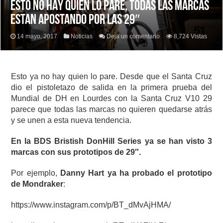
ESTO NO HAY QUIEN LO PARE, TODAS LAS MARCAS
ESTAN APOSTANDO POR LAS 29″
14 mayo, 2017
Noticias
Deja un comentario
8,724 Vistas
Esto ya no hay quien lo pare. Desde que el Santa Cruz
dio el pistoletazo de salida en la primera prueba del
Mundial de DH en Lourdes con la Santa Cruz V10 29
parece que todas las marcas no quieren quedarse atrás
y se unen a esta nueva tendencia.
En la BDS Bristish DonHill Series ya se han visto 3
marcas con sus prototipos de 29″.
Por ejemplo,
Danny Hart ya ha probado el prototipo
de Mondraker
:
https://www.instagram.com/p/BT_dMvAjHMA/