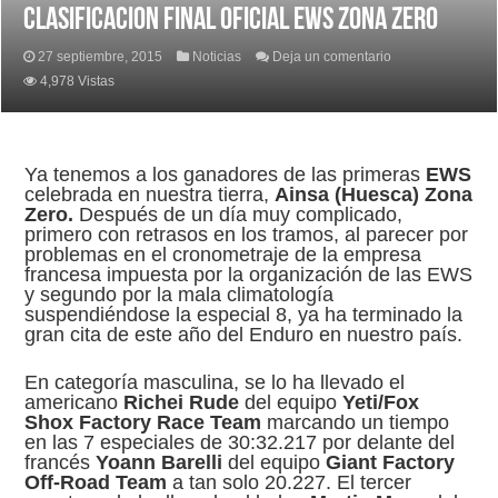
CLASIFICACION FINAL OFICIAL EWS ZONA ZERO
27 septiembre, 2015
Noticias
Deja un comentario
4,978 Vistas
Ya tenemos a los ganadores de las primeras
EWS
celebrada en nuestra tierra,
Ainsa (Huesca) Zona
Zero.
Después de un día muy complicado,
primero con retrasos en los tramos, al parecer por
problemas en el cronometraje de la empresa
francesa impuesta por la organización de las EWS
y segundo por la mala climatología
suspendiéndose la especial 8, ya ha terminado la
gran cita de este año del Enduro en nuestro país.
En categoría masculina, se lo ha llevado el
americano
Richei Rude
del equipo
Yeti/Fox
Shox Factory Race Team
marcando un tiempo
en las 7 especiales de 30:32.217 por delante del
francés
Yoann Barelli
del equipo
Giant Factory
Off-Road Team
a tan solo 20.227. El tercer