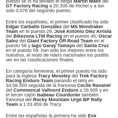
puesto se lo ha llevado el belga
Martin Maes
del
GT Factory Racing
a 20.305 de Richei y a tan
solo 0.078 del segundo puesto.
Entre los españoles, el primer clasificado ha sido
Edgar Carballo González
del
MS Mondraker
Team
en el puesto 29,
José Antonio Díez Arriola
del
Bikezona LTM Racing
en el puesto 45,
Oscar
Sainz
del
Giant Factory Off-Road Team
en el
puesto 58 y
Iago Garay Tamayo
del
Santa Cruz
en el puesto 59; han sido los mejores entre los
nuestros, el resto de riders nacionales los podéis
ver en las clasificaciones finales.
En categoría femenina, el primer puesto ha sido
para la inglesa
Tracy Moseley
del
Trek Factory
Racing Enduro Team
parando el reloj en
34:58.359 seguida de la francesa
Cecile Ravanel
del
Commencal Vallnord Enduro
a 26.505 y en
el tercer cajón
Isabeau Courdurier
también
francesa del
Rocky Mountain Urge BP Rally
Team
a 1:03.859 de Tracy.
Entre las españolas la primera ha sido
Eva