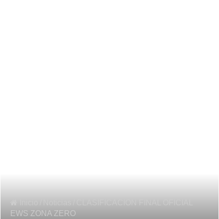
Inicio
/
Noticias
/
CLASIFICACION FINAL OFICIAL
EWS ZONA ZERO