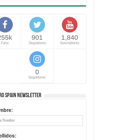
255k
901
1,840
Fans
Seguidores
Suscriptores
0
Seguidores
RO SPAIN NEWSLETTER
mbre:
llidos: