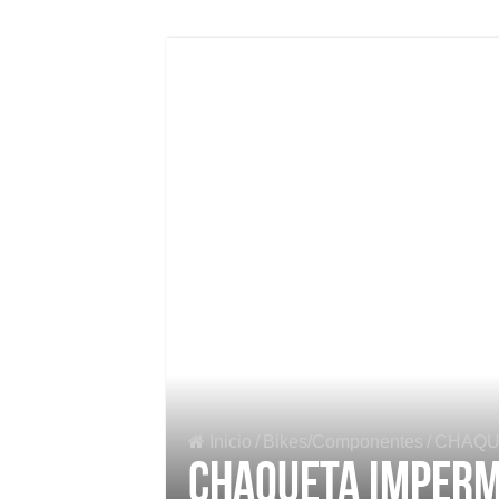
Inicio
/
Bikes/Componentes
/
CHAQU
CHAQUETA IMPERM