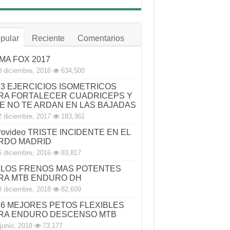
pular
Reciente
Comentarios
MA FOX 2017
0 diciembre, 2016
634,500
3 EJERCICIOS ISOMETRICOS
RA FORTALECER CUADRICEPS Y
E NO TE ARDAN EN LAS BAJADAS
2 diciembre, 2017
183,361
rovideo TRISTE INCIDENTE EN EL
RDO MADRID
6 diciembre, 2016
83,817
LOS FRENOS MAS POTENTES
RA MTB ENDURO DH
3 diciembre, 2018
82,609
6 MEJORES PETOS FLEXIBLES
RA ENDURO DESCENSO MTB
junio, 2018
73,177