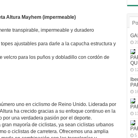
ueta Altura Mayhem (impermeable)
Po
amente transpirable, impermeable y duradero
GA
2
pes ajustables para darle a la capucha estructura y
de velcro para los puños y dobladillo con cordón de
PA
QU
1
Ibe
PA
1
 número uno en ciclismo de Reino Unido. Liderada por
PA
 Altura ha crecido gracias a su enfoque continuo en la
1
do por una verdadera pasión por el deporte.
gran mayoría de ciclistas, ya sean ciclistas urbanos
PA
emo o ciclistas de carretera. Ofrecemos una amplia
5 