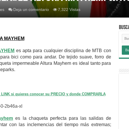
es
Deja un comentario
7,322 Vistas
BUSC
RA MAYHEM
MAYHEM
es apta para cualquier disciplina de MTB con
o para bici como para andar. De tejido suave, forro de
queta impermeable Altura Mayhem es ideal tanto para
keparks.
te LINK si quieres conocer su PRECIO y donde COMPRARLA
ayhem
es la chaqueta perfecta para las salidas de
ontar con las inclemencias del tiempo más extremas;