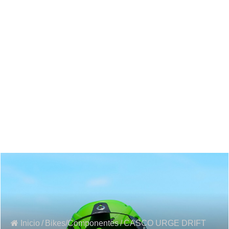
Inicio
/
Bikes/Componentes
/
CASCO URGE DRIFT