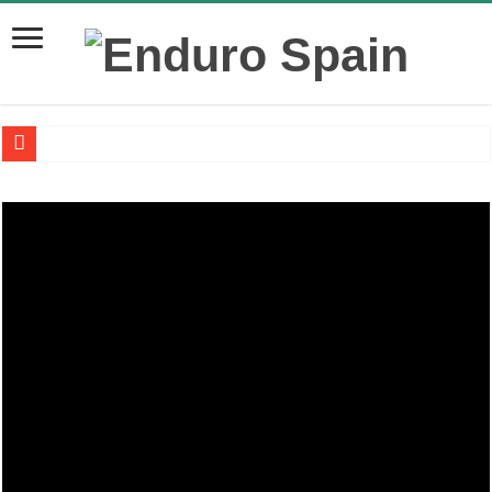
La mejor manera de transportar tu moto de enduro a las montañas es
La despolarización mental en el rendimiento de los atletas: una aliada
¿Sabes cómo poner a punto tu MTB eléctrica para esta primavera?
NEUMÁTICOS DE BICI: ¿QUÉ HACER CUANDO LLEGA EL
Robo de bicicletas de alta gama por medio de Wallapop
Nueva Santa Cruz V10 con suspension y geometría actualizada
Calculadora de presiones para neumáticos de bicicletas
15 Términos que debes conocer de la geometría de una bici
Nuevo video de Brage Vestavik Sound of Pure Mountain Bike May