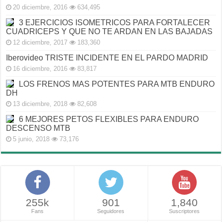
20 diciembre, 2016
634,495
3 EJERCICIOS ISOMETRICOS PARA FORTALECER
CUADRICEPS Y QUE NO TE ARDAN EN LAS BAJADAS
12 diciembre, 2017
183,360
Iberovideo TRISTE INCIDENTE EN EL PARDO MADRID
16 diciembre, 2016
83,817
LOS FRENOS MAS POTENTES PARA MTB ENDURO
DH
13 diciembre, 2018
82,608
6 MEJORES PETOS FLEXIBLES PARA ENDURO
DESCENSO MTB
5 junio, 2018
73,176
255k
901
1,840
Fans
Seguidores
Suscriptores