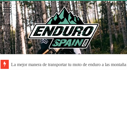
La mejor manera de transportar tu moto de enduro a las montaña
La despolarización mental en el rendimiento de los atletas: una a