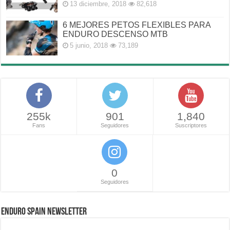
13 diciembre, 2018
82,618
6 MEJORES PETOS FLEXIBLES PARA
ENDURO DESCENSO MTB
5 junio, 2018
73,189
255k
901
1,840
Fans
Seguidores
Suscriptores
0
Seguidores
ENDURO SPAIN NEWSLETTER