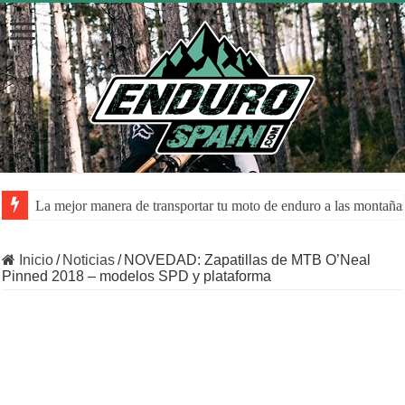
La mejor manera de transportar tu moto de enduro a las montaña
La despolarización mental en el rendimiento de los atletas: una a
Inicio
/
Noticias
/
NOVEDAD: Zapatillas de MTB O’Neal
Pinned 2018 – modelos SPD y plataforma