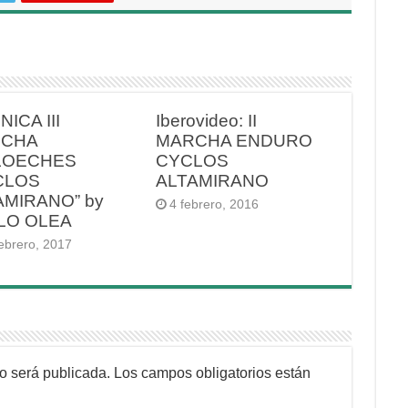
ICA III
Iberovideo: II
CHA
MARCHA ENDURO
LOECHES
CYCLOS
CLOS
ALTAMIRANO
AMIRANO” by
4 febrero, 2016
LO OLEA
ebrero, 2017
no será publicada.
Los campos obligatorios están