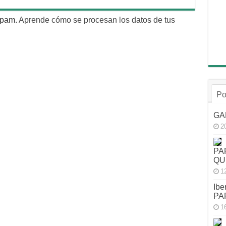
 spam.
Aprende cómo se procesan los datos de tus
Po
GA
2
PA
QU
1
Ibe
PA
1