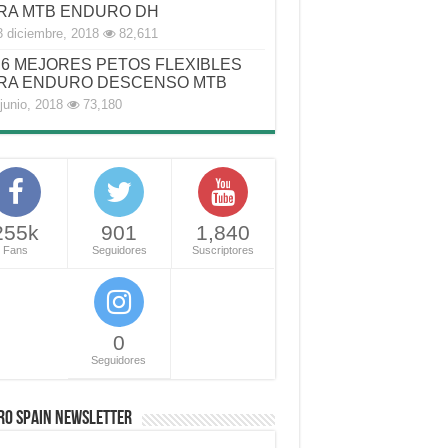
RA MTB ENDURO DH
3 diciembre, 2018
82,611
6 MEJORES PETOS FLEXIBLES
RA ENDURO DESCENSO MTB
junio, 2018
73,180
255k
901
1,840
Fans
Seguidores
Suscriptores
0
Seguidores
RO SPAIN NEWSLETTER