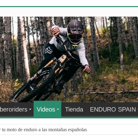
Iberoriders
Videos
Tienda
ENDURO SPAIN
r tu moto de enduro a las montañas españolas