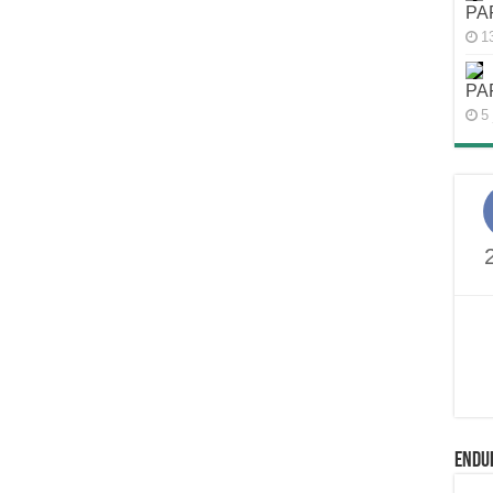
PA
1
PA
5 
ENDU