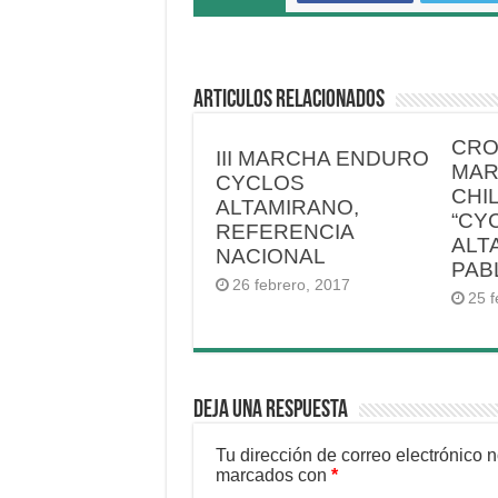
Articulos relacionados
CRON
III MARCHA ENDURO
MAR
CYCLOS
CHI
ALTAMIRANO,
“CY
REFERENCIA
ALT
NACIONAL
PAB
26 febrero, 2017
25 f
Deja una respuesta
Tu dirección de correo electrónico 
marcados con
*