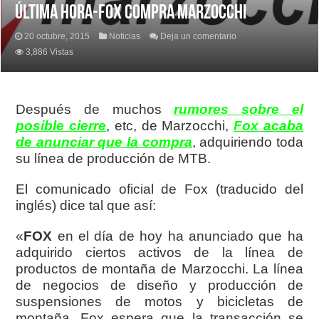
ÚLTIMA HORA-FOX COMPRA MARZOCCHI
20 octubre, 2015
Noticias
Deja un comentario
3,886 Vistas
Después de muchos
rumores sobre el
posible cierre
, etc, de Marzocchi,
Fox acaba
de anunciar que la compra
, adquiriendo toda
su línea de producción de MTB.
El comunicado oficial de Fox (traducido del
inglés) dice tal que así:
«
FOX
en el día de hoy ha anunciado que ha
adquirido ciertos activos de la línea de
productos de montaña de Marzocchi. La línea
de negocios de diseño y producción de
suspensiones de motos y bicicletas de
montaña. Fox espera que la transacción se