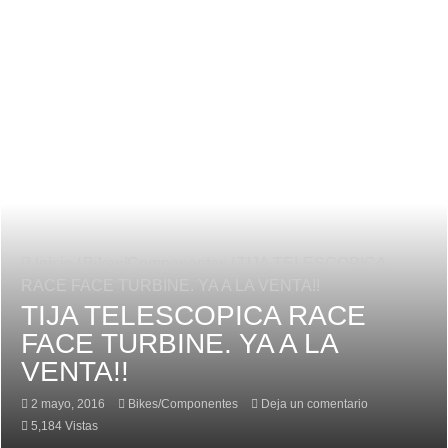
SRAM Eagle Powertrain sistema inalámbrico con motor cambio predic
Inicio
/
Bikes/Componentes
/
TIJA TELESCOPICA
RACE FACE TURBINE. YA A LA VENTA!!
TIJA TELESCOPICA RACE
FACE TURBINE. YA A LA
VENTA!!
2 mayo, 2016
Bikes/Componentes
Deja un comentario
5,184 Vistas