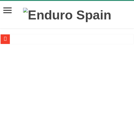
La mejor manera de transportar tu moto de enduro a las montañas es
La despolarización mental en el rendimiento de los atletas: una aliada
¿Sabes cómo poner a punto tu MTB eléctrica para esta primavera?
NEUMÁTICOS DE BICI: ¿QUÉ HACER CUANDO LLEGA EL
Robo de bicicletas de alta gama por medio de Wallapop
Nueva Santa Cruz V10 con suspension y geometría actualizada
Calculadora de presiones para neumáticos de bicicletas
15 Términos que debes conocer de la geometría de una bici
Nuevo video de Brage Vestavik Sound of Pure Mountain Bike May