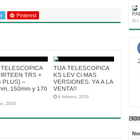
PA
er
Pinterest
5 
A TELESCOPICA
TIJA TELESCOPICA
HIRTEEN TRS +
KS LEV Ci MAS
 PLUS) –
VERSIONES. YA A LA
mm, 150mm y 170
VENTA!!
6 febrero, 2018
lio, 2018
ENDU
No