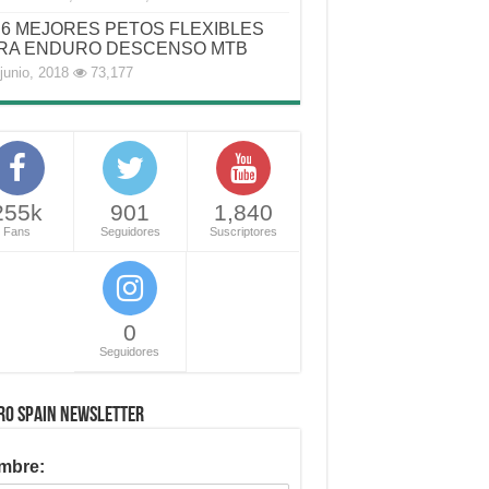
6 MEJORES PETOS FLEXIBLES
RA ENDURO DESCENSO MTB
junio, 2018
73,177
255k
901
1,840
Fans
Seguidores
Suscriptores
0
Seguidores
RO SPAIN NEWSLETTER
mbre: