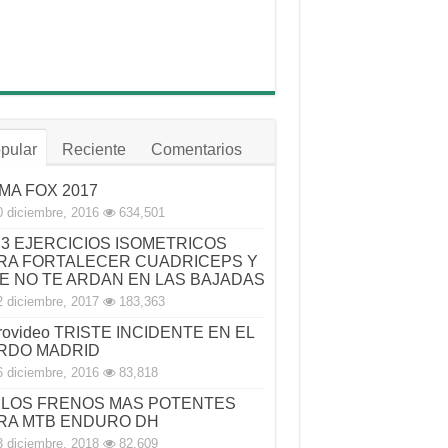
pular
Reciente
Comentarios
MA FOX 2017
0 diciembre, 2016
634,501
3 EJERCICIOS ISOMETRICOS
RA FORTALECER CUADRICEPS Y
E NO TE ARDAN EN LAS BAJADAS
2 diciembre, 2017
183,363
rovideo TRISTE INCIDENTE EN EL
RDO MADRID
6 diciembre, 2016
83,818
LOS FRENOS MAS POTENTES
RA MTB ENDURO DH
3 diciembre, 2018
82,609