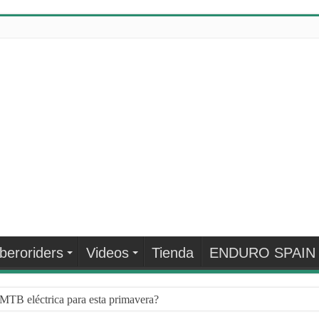
Iberoriders
Videos
Tienda
ENDURO SPAIN
MTB eléctrica para esta primavera?
¿QUÉ HACER CUANDO LLEGA EL INVIERNO?