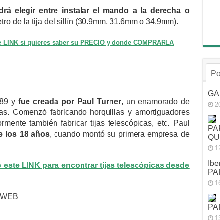
drá elegir entre instalar el mando a la derecha o
tro de la tija del sillín (30.9mm, 31.6mm o 34.9mm).
te LINK si quieres saber su PRECIO y donde COMPRARLA
Po
GA
89 y
fue creada por Paul Turner
, un enamorado de
2
das. Comenzó fabricando horquillas y amortiguadores
ormente también fabricar tijas telescópicas, etc. Paul
PA
 los 18 años
, cuando montó su primera empresa de
QU
1
Ibe
este LINK para encontrar tijas telescópicas desde
PA
1
PA
1