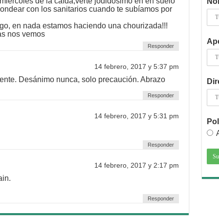
miércoles de la caída,verte jodidosimo en en suelo
No
hondear con los sanitarios cuando te subíamos por
igo, en nada estamos haciendo una chourizada!!!
ías nos vemos
Ape
Responder
14 febrero, 2017 y 5:37 pm
uiente. Desánimo nunca, solo precaución. Abrazo
Dir
Responder
14 febrero, 2017 y 5:31 pm
Pol
Responder
14 febrero, 2017 y 2:17 pm
in.
Responder