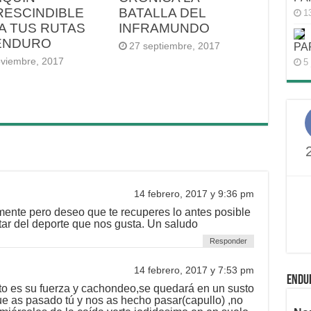
RESCINDIBLE
BATALLA DEL
1
A TUS RUTAS
INFRAMUNDO
ENDURO
PA
27 septiembre, 2017
oviembre, 2017
5 
14 febrero, 2017 y 9:36 pm
ente pero deseo que te recuperes lo antes posible
utar del deporte que nos gusta. Un saludo
Responder
14 febrero, 2017 y 7:53 pm
ENDU
rto es su fuerza y cachondeo,se quedará en un susto
ue as pasado tú y nos as hecho pasar(capullo) ,no