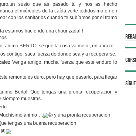
guro,un susto que as pasado tú y nos as hecho
 nunca el miércoles de la caída,verte jodidosimo en en
ear con los sanitarios cuando te subíamos por el tramo
da estamos haciendo una chourizada!!!
REBAJ
mos
o, animo BERTO, se que la cosa va mejor, un abrazo
os contigo, saca fuerza de donde sea y a recuperarse.
CURS
zalez
Venga amigo, mucha fuerza que este enduro lo
ste remonte es duro, pero hay que pasarlo, para llegar
Sígue
nimo Berto!! Que tengas una pronta recuperacion y
 siempre muestras.
rto
Muchísimo ánimo….
👍
y una pronta recuperación
Que tengas una buena recuperación
🏽