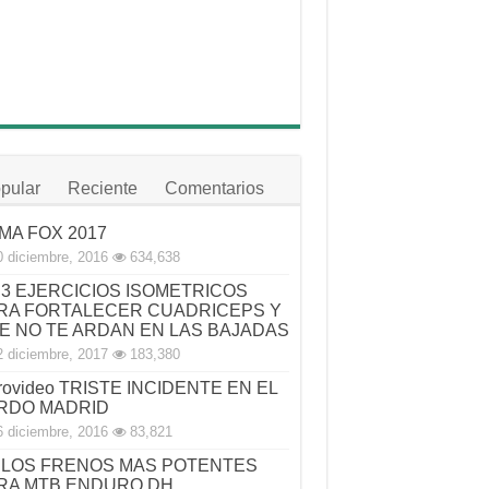
pular
Reciente
Comentarios
MA FOX 2017
0 diciembre, 2016
634,638
3 EJERCICIOS ISOMETRICOS
RA FORTALECER CUADRICEPS Y
E NO TE ARDAN EN LAS BAJADAS
2 diciembre, 2017
183,380
rovideo TRISTE INCIDENTE EN EL
RDO MADRID
6 diciembre, 2016
83,821
LOS FRENOS MAS POTENTES
RA MTB ENDURO DH