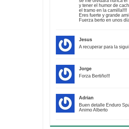
se me olvidará nunca el 
y tener el humor de cac
el tramo en la camilla!!!!
Eres fuerte y grande am
Fuerza berto en unos d
Jesus
A recuperar para la sig
Jorge
Forza Bertiño!!!
Adrian
Buen detalle Enduro Spa
Animo Alberto