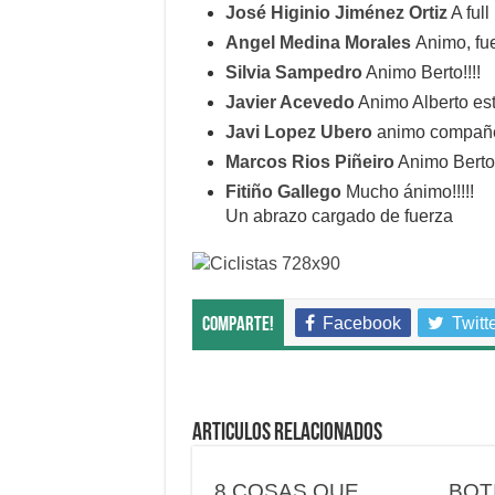
José Higinio Jiménez Ortiz
A full
Angel Medina Morales
Animo, fue
Silvia Sampedro
Animo Berto!!!!
Javier Acevedo
Animo Alberto est
Javi Lopez Ubero
animo compañ
Marcos Rios Piñeiro
Animo Berto
Fitiño Gallego
Mucho ánimo!!!!!
Un abrazo cargado de fuerza
Facebook
Twitt
Comparte!
Articulos relacionados
8 COSAS QUE
BOT