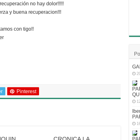
 recuperación no hay dolor!!!!!
rza y buena recuperacion!!!
amos con tigo!!
er
Po
GA
2
PA
er
Pinterest
QU
1
Ibe
PA
1
IQUIN
CRONICA LA
PA