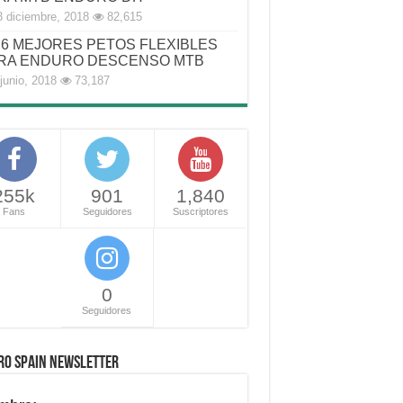
3 diciembre, 2018
82,615
6 MEJORES PETOS FLEXIBLES
RA ENDURO DESCENSO MTB
junio, 2018
73,187
255k
901
1,840
Fans
Seguidores
Suscriptores
0
Seguidores
RO SPAIN NEWSLETTER