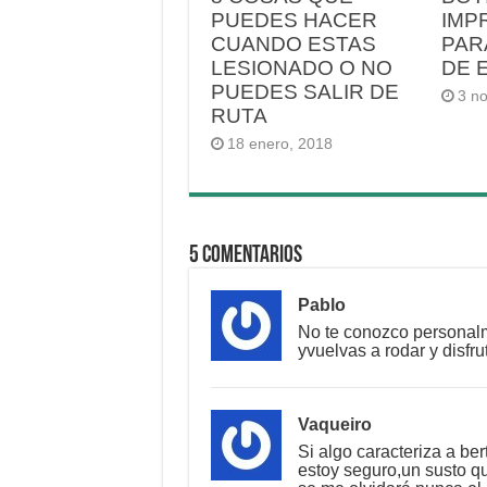
PUEDES HACER
IMP
CUANDO ESTAS
PAR
LESIONADO O NO
DE 
PUEDES SALIR DE
3 n
RUTA
18 enero, 2018
5 Comentarios
Pablo
No te conozco personalm
yvuelvas a rodar y disfr
Vaqueiro
Si algo caracteriza a be
estoy seguro,un susto q