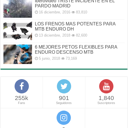
Iberovideo TRISTE INCIDENTE EN EL
PARDO MADRID
16 diciembre, 2016
83,810
LOS FRENOS MAS POTENTES PARA
MTB ENDURO DH
13 diciembre, 2018
82,600
6 MEJORES PETOS FLEXIBLES PARA
ENDURO DESCENSO MTB
5 junio, 2018
73,169
255k
901
1,840
Fans
Seguidores
Suscriptores