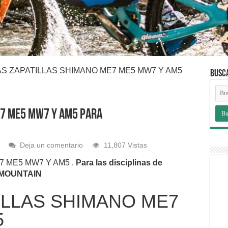
S ZAPATILLAS SHIMANO ME7 ME5 MW7 Y AM5
BUSC
E7 ME5 MW7 Y AM5 PARA
Deja un comentario
11,807 Vistas
 ME5 MW7 Y AM5 .
Para las disciplinas de
LMOUNTAIN
ILLAS
SHIMANO
ME7
5