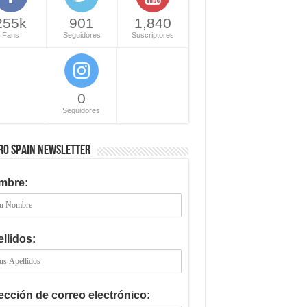
255k
901
1,840
Fans
Seguidores
Suscriptores
0
Seguidores
RO SPAIN NEWSLETTER
mbre:
llidos:
ección de correo electrónico: