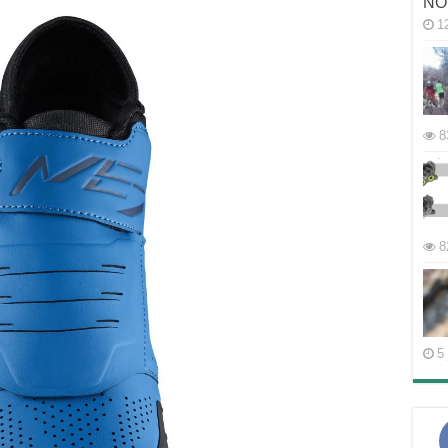
NO
1
8
8
5 