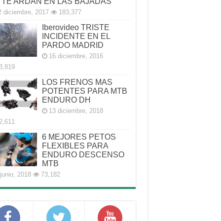
 TE ARDAN EN LAS BAJADAS
2 diciembre, 2017
183,377
Iberovideo TRISTE
INCIDENTE EN EL
PARDO MADRID
16 diciembre, 2016
3,819
LOS FRENOS MAS
POTENTES PARA MTB
ENDURO DH
13 diciembre, 2018
2,611
6 MEJORES PETOS
FLEXIBLES PARA
ENDURO DESCENSO
MTB
junio, 2018
73,182