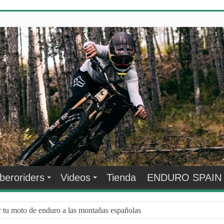
Iberoriders
Videos
Tienda
ENDURO SPAIN
r tu moto de enduro a las montañas españolas