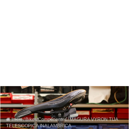
Inicio
/
Bikes/Componentes
/
MAGURA VYRON TIJA
TELESCOPICA INALAMBRICA