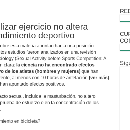
REB
izar ejercicio no altera
ndimiento deportivo
CU
CO
obre esta materia apuntan hacia una posición
stos estudios fueron analizados en una revisión
iology (
Sexual Activity before Sports Competition: A
Síg
n clara:
la ciencia no ha encontrado efectos
vo de los atletas (hombres y mujeres)
que han
evento, al menos con 10 horas de antelación
(
ver más
)
.
 han apuntado efectos positivos.
cto sexual, incluida la masturbación, no altero
prueba de esfuerzo o en la concentración de los
.