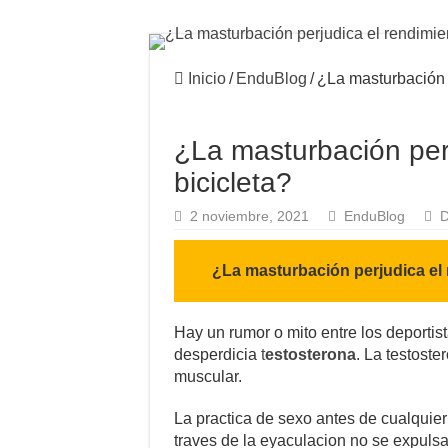
Inicio
/
EnduBlog
/
¿La masturbación p
¿La masturbación per
bicicleta?
2 noviembre, 2021
EnduBlog
D
¿La masturbación perjudica el 
Hay un rumor o mito entre los deportist
desperdicia
t
estosterona
. La testost
muscular.
La practica de sexo antes de cualquier
traves de la eyaculacion no se expuls