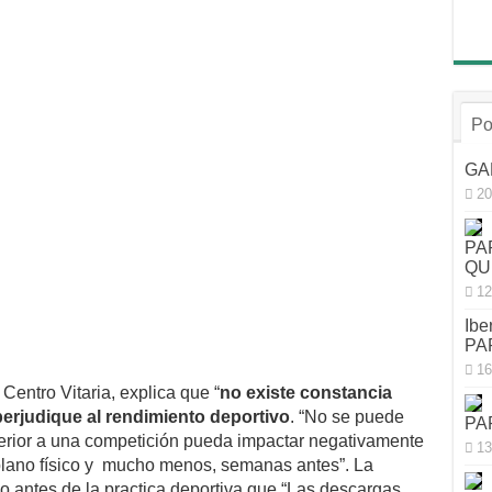
Po
GA
20
PA
QU
12
Ibe
PA
16
Centro Vitaria, explica que “
no existe constancia
 perjudique al rendimiento deportivo
. “No se puede
PA
terior a una competición pueda impactar negativamente
13
 plano físico y mucho menos, semanas antes”. La
o antes de la practica deportiva que “Las descargas