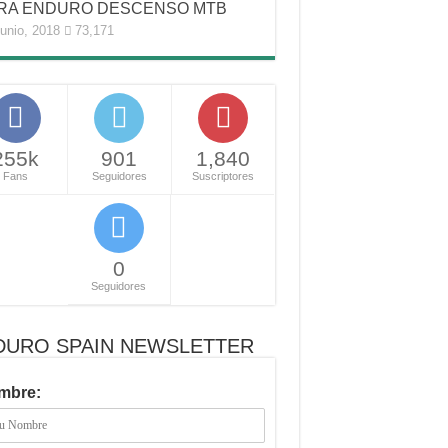
RA ENDURO DESCENSO MTB
junio, 2018
73,171
255k
901
1,840
Fans
Seguidores
Suscriptores
0
Seguidores
DURO SPAIN NEWSLETTER
mbre: