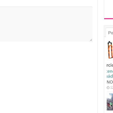
Po
NO
1