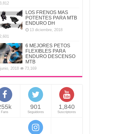
3,812
LOS FRENOS MAS
POTENTES PARA MTB
ENDURO DH
13 diciembre, 2018
2,601
6 MEJORES PETOS
FLEXIBLES PARA
ENDURO DESCENSO
MTB
junio, 2018
73,169
255k
901
1,840
Fans
Seguidores
Suscriptores