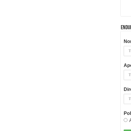
ENDU
No
Ape
Dir
Pol