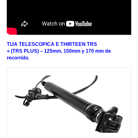
TIJA
TELESCOPICA
E
THIRTEEN
TRS
+ (TRS PLUS) –
125mm
,
150mm
y 170 mm de
recorrido.