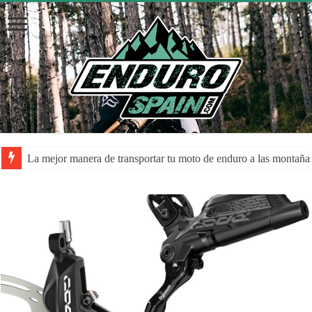
La mejor manera de transportar tu moto de enduro a las montaña
La despolarización mental en el rendimiento de los atletas: una a