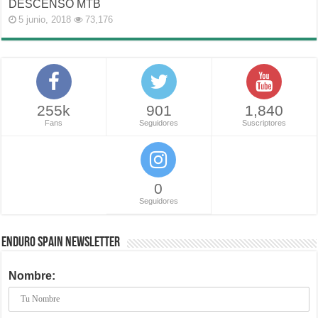
DESCENSO MTB
5 junio, 2018
73,176
255k
901
1,840
Fans
Seguidores
Suscriptores
0
Seguidores
ENDURO SPAIN NEWSLETTER
Nombre: