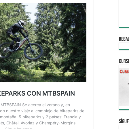
REBAJ
CURS
Sígue