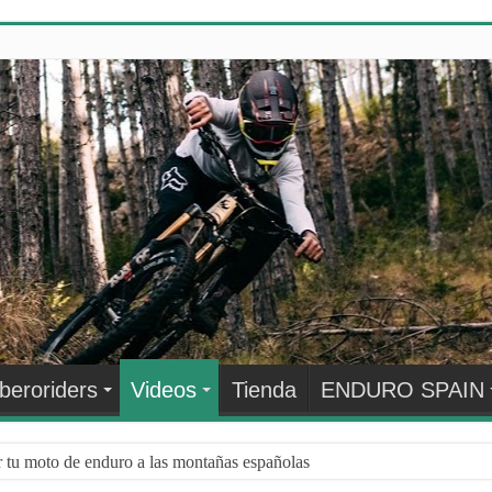
Iberoriders
Videos
Tienda
ENDURO SPAIN
r tu moto de enduro a las montañas españolas