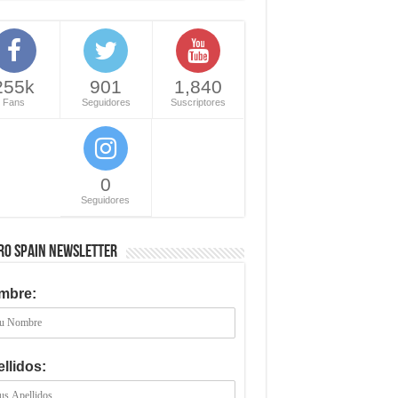
255k
901
1,840
Fans
Seguidores
Suscriptores
0
Seguidores
RO SPAIN NEWSLETTER
mbre:
llidos: