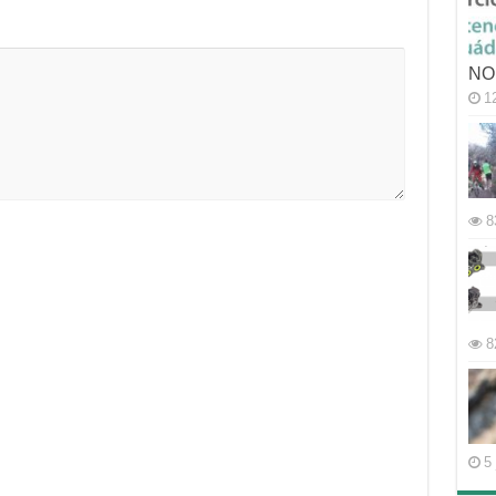
NO
1
8
8
5 