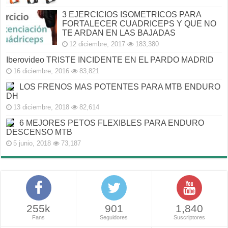
3 EJERCICIOS ISOMETRICOS PARA
FORTALECER CUADRICEPS Y QUE NO
TE ARDAN EN LAS BAJADAS
12 diciembre, 2017
183,380
Iberovideo TRISTE INCIDENTE EN EL PARDO MADRID
16 diciembre, 2016
83,821
LOS FRENOS MAS POTENTES PARA MTB ENDURO
DH
13 diciembre, 2018
82,614
6 MEJORES PETOS FLEXIBLES PARA ENDURO
DESCENSO MTB
5 junio, 2018
73,187
255k
901
1,840
Fans
Seguidores
Suscriptores