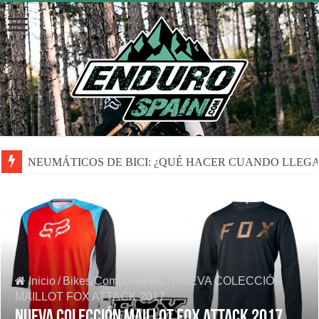
NEUMÁTICOS DE BICI: ¿QUÉ HACER CUANDO LLEGA
Inicio
/
Bikes/Componentes
/
NUEVA COLECCIÓN
MAILLOT FOX ATTACK 2017
NUEVA COLECCIÓN MAILLOT FOX ATTACK 2017