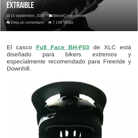
EXTRAIBLE
14 septiembre, 2016
Bikes/Componentes
Deja un comentario
7,148 Vistas
El casco
Full Face BH-F03
de XLC está
diseñado para bikers extremos y
especialmente recomendado para Freeride y
Downhill.