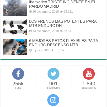
Iberovideo TRISTE INCIDENTE EN EL
PARDO MADRID
16 diciembre, 2016
83,821
LOS FRENOS MAS POTENTES PARA
MTB ENDURO DH
13 diciembre, 2018
82,617
6 MEJORES PETOS FLEXIBLES PARA
ENDURO DESCENSO MTB
5 junio, 2018
73,189
255k
901
1,840
Fans
Seguidores
Suscriptores