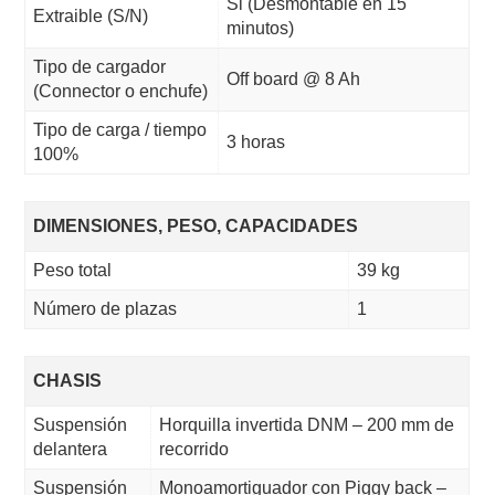
Si (Desmontable en 15
Extraible (S/N)
minutos)
Tipo de cargador
Off board @ 8 Ah
(Connector o enchufe)
Tipo de carga / tiempo
3 horas
100%
DIMENSIONES, PESO, CAPACIDADES
Peso total
39 kg
Número de plazas
1
CHASIS
Suspensión
Horquilla invertida DNM – 200 mm de
delantera
recorrido
Suspensión
Monoamortiguador con Piggy back –