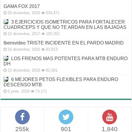
GAMA FOX 2017
20 diciembre, 2016
634,471
3 EJERCICIOS ISOMETRICOS PARA FORTALECER
CUADRICEPS Y QUE NO TE ARDAN EN LAS BAJADAS
12 diciembre, 2017
183,352
Iberovideo TRISTE INCIDENTE EN EL PARDO MADRID
16 diciembre, 2016
83,813
LOS FRENOS MAS POTENTES PARA MTB ENDURO
DH
13 diciembre, 2018
82,601
6 MEJORES PETOS FLEXIBLES PARA ENDURO
DESCENSO MTB
5 junio, 2018
73,171
255k
901
1,840