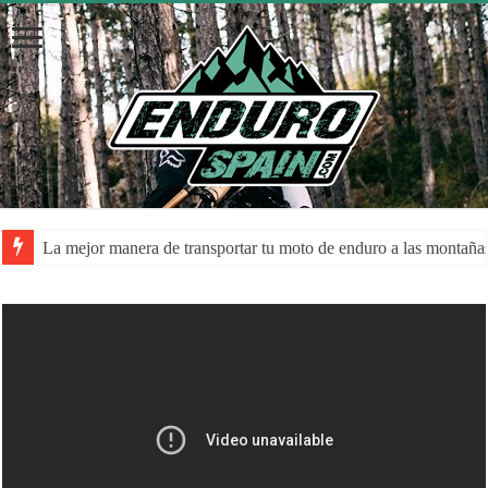
La mejor manera de transportar tu moto de enduro a las montaña