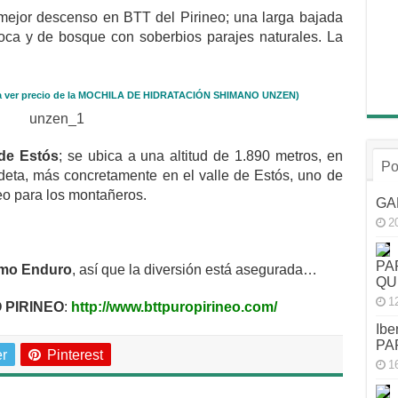
 mejor descenso en BTT del Pirineo; una larga bajada
oca y de bosque con soberbios parajes naturales. La
ver precio de la
MOCHILA DE HIDRATACIÓN SHIMANO UNZEN)
 de Estós
; se ubica a una altitud de 1.890 metros, en
Po
eta, más concretamente en el valle de Estós, uno de
eo para los montañeros.
GA
2
PA
omo Enduro
, así que la diversión está asegurada…
QU
1
 PIRINEO
:
http://www.bttpuropirineo.com/
Ibe
PA
er
Pinterest
1