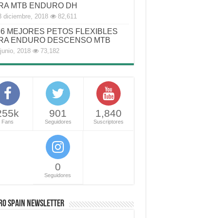
RA MTB ENDURO DH
3 diciembre, 2018
82,611
6 MEJORES PETOS FLEXIBLES
RA ENDURO DESCENSO MTB
junio, 2018
73,182
255k
901
1,840
Fans
Seguidores
Suscriptores
0
Seguidores
RO SPAIN NEWSLETTER