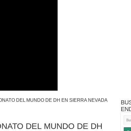
 gama por medio de Wallapop
 suspension y geometría actualizada
ra neumáticos de bicicletas
cer de la geometría de una bici
tavik Sound of Pure Mountain Bike Mayhem
tema inalámbrico con motor cambio predictivo de marchas y batería
EONATO DEL MUNDO DE DH EN SIERRA NEVADA
BU
EN
EONATO DEL MUNDO DE DH