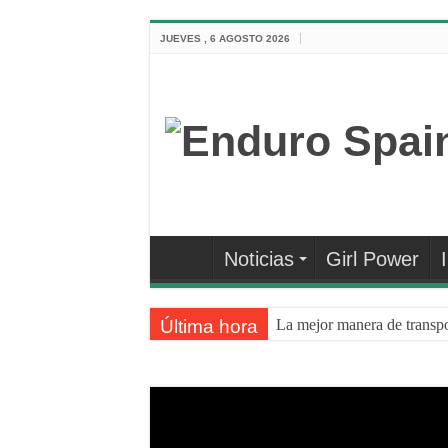
JUEVES , 6 AGOSTO 2026
Noticias
Girl Power
Última hora
La mejor manera de transpo
La despolarización mental e
¿Sabes cómo poner a punto
NEUMÁTICOS DE BICI