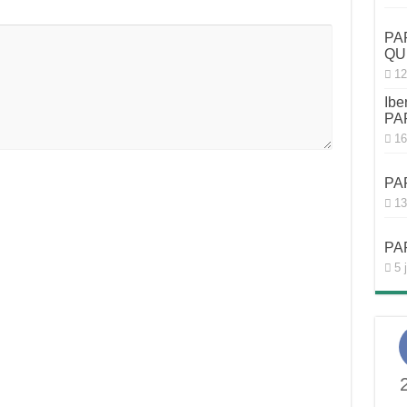
PA
QU
12
Ibe
PA
16
PA
13
PA
5 