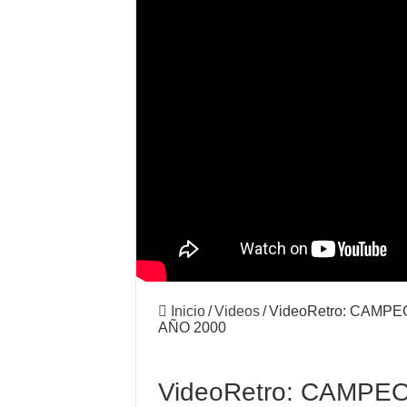
Robo de bicicletas de alta
Nueva Santa Cruz V10 con
Calculadora de presiones pa
15 Términos que debes cono
Nuevo video de Brage Ves
SRAM Eagle Powertrain sis
Inicio
/
Videos
/
VideoRetro: CAMP
AÑO 2000
VideoRetro: CAMP