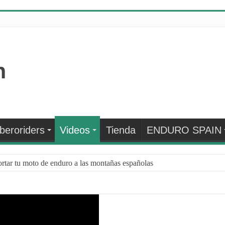
Iberoriders
Videos
Tienda
ENDURO SPAIN
rtar tu moto de enduro a las montañas españolas
n el rendimiento de los atletas: una aliada para optimizar la preparació
 tu MTB eléctrica para esta primavera?
: ¿QUÉ HACER CUANDO LLEGA EL INVIERNO?