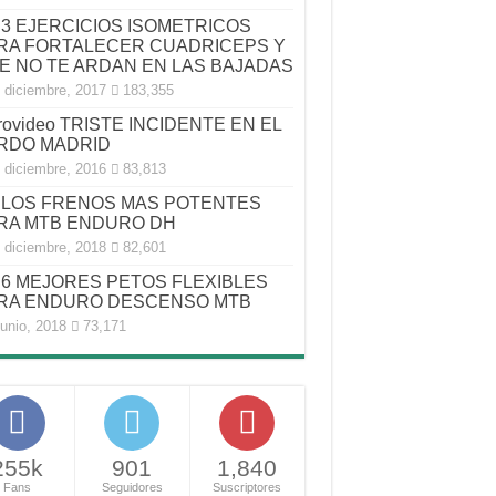
3 EJERCICIOS ISOMETRICOS
RA FORTALECER CUADRICEPS Y
E NO TE ARDAN EN LAS BAJADAS
 diciembre, 2017
183,355
rovideo TRISTE INCIDENTE EN EL
RDO MADRID
 diciembre, 2016
83,813
LOS FRENOS MAS POTENTES
RA MTB ENDURO DH
 diciembre, 2018
82,601
6 MEJORES PETOS FLEXIBLES
RA ENDURO DESCENSO MTB
junio, 2018
73,171
255k
901
1,840
Fans
Seguidores
Suscriptores