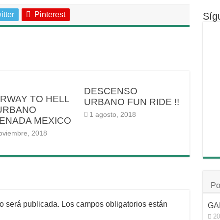
itter
Pinterest
Síg
DESCENSO
IRWAY TO HELL
URBANO FUN RIDE !!
URBANO
1 agosto, 2018
ENADA MEXICO
oviembre, 2018
Po
no será publicada.
Los campos obligatorios están
GA
20