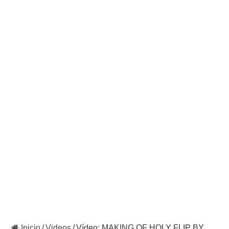
Inicio
/
Videos
/
Vídeo: MAKING OF HOLY FLIP BY