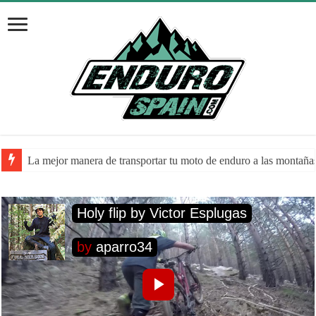
La mejor manera de transportar tu moto de enduro a las montaña