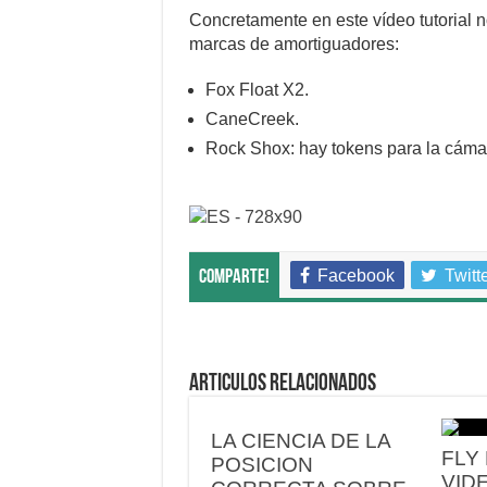
Concretamente en este vídeo tutorial n
marcas de amortiguadores:
Fox Float X2.
CaneCreek.
Rock Shox: hay tokens para la cámar
Facebook
Twitt
Comparte!
Articulos relacionados
LA CIENCIA DE LA
FLY
POSICION
VID