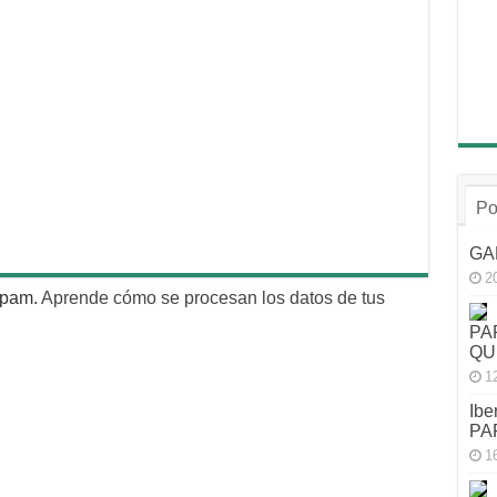
Po
GA
2
 spam.
Aprende cómo se procesan los datos de tus
PA
QU
1
Ibe
PA
1