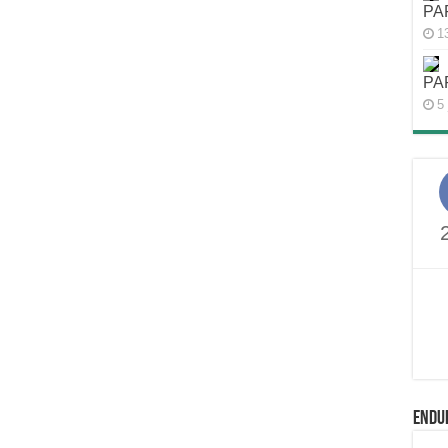
PA
1
PA
5 
ENDU