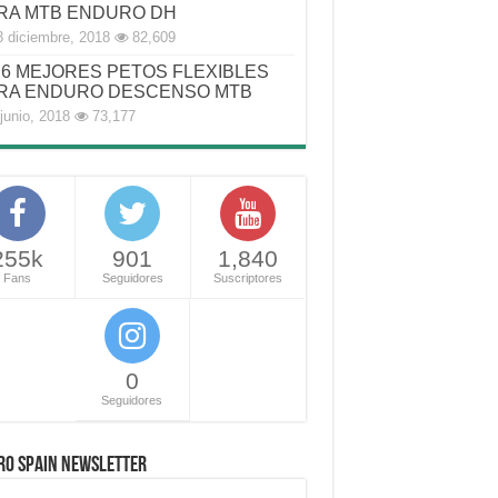
RA MTB ENDURO DH
3 diciembre, 2018
82,609
6 MEJORES PETOS FLEXIBLES
RA ENDURO DESCENSO MTB
junio, 2018
73,177
255k
901
1,840
Fans
Seguidores
Suscriptores
0
Seguidores
RO SPAIN NEWSLETTER