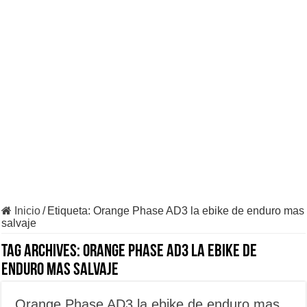
Calculadora de presiones para neumáticos de bicicletas
15 Términos que debes conocer de la geometría de una bici
Nuevo video de Brage Vestavik Sound of Pure Mountain Bike May
SRAM Eagle Powertrain sistema inalámbrico con motor cambio predic
Inicio
/
Etiqueta:
Orange Phase AD3 la ebike de enduro mas
salvaje
Tag Archives:
Orange Phase AD3 la ebike de
enduro mas salvaje
Orange Phase AD3 la ebike de enduro mas