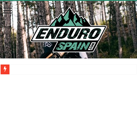
La mejor manera de transportar tu moto de enduro a las montañas es
La despolarización mental en el rendimiento de los atletas: una aliada
¿Sabes cómo poner a punto tu MTB eléctrica para esta primavera?
NEUMÁTICOS DE BICI: ¿QUÉ HACER CUANDO LLEGA EL
Robo de bicicletas de alta gama por medio de Wallapop
Nueva Santa Cruz V10 con suspension y geometría actualizada