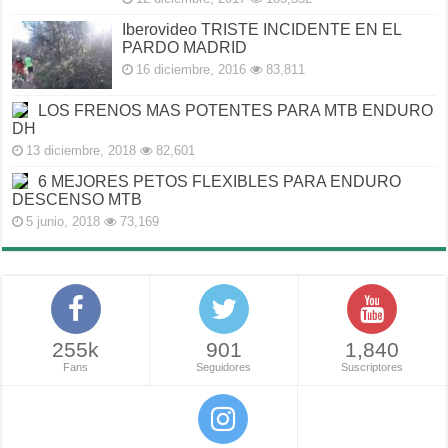
Iberovideo TRISTE INCIDENTE EN EL
PARDO MADRID
16 diciembre, 2016
83,811
LOS FRENOS MAS POTENTES PARA MTB ENDURO
DH
13 diciembre, 2018
82,601
6 MEJORES PETOS FLEXIBLES PARA ENDURO
DESCENSO MTB
5 junio, 2018
73,169
255k
901
1,840
Fans
Seguidores
Suscriptores