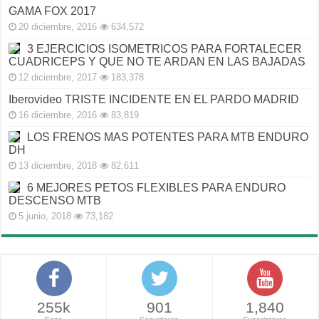
GAMA FOX 2017
20 diciembre, 2016
634,572
3 EJERCICIOS ISOMETRICOS PARA FORTALECER
CUADRICEPS Y QUE NO TE ARDAN EN LAS BAJADAS
12 diciembre, 2017
183,378
Iberovideo TRISTE INCIDENTE EN EL PARDO MADRID
16 diciembre, 2016
83,819
LOS FRENOS MAS POTENTES PARA MTB ENDURO
DH
13 diciembre, 2018
82,611
6 MEJORES PETOS FLEXIBLES PARA ENDURO
DESCENSO MTB
5 junio, 2018
73,182
255k
901
1,840