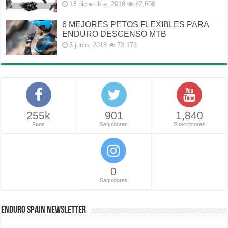
13 diciembre, 2018
82,608
6 MEJORES PETOS FLEXIBLES PARA
ENDURO DESCENSO MTB
5 junio, 2018
73,176
255k
901
1,840
Fans
Seguidores
Suscriptores
0
Seguidores
ENDURO SPAIN NEWSLETTER