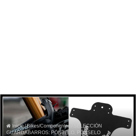
Inicio
/
Bikes/Componentes
/
SELECCIÓN
GUARDABARROS: PÓNTELO, PÓNSELO