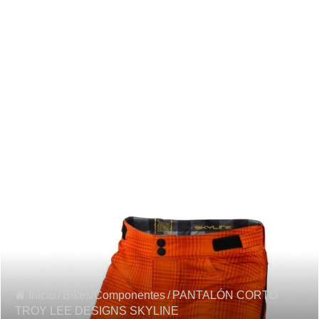
Inicio
/
Bikes/Componentes
/
PANTALÓN CORTO
TROY LEE DESIGNS SKYLINE