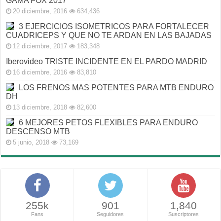
GAMA FOX 2017
20 diciembre, 2016
634,436
3 EJERCICIOS ISOMETRICOS PARA FORTALECER
CUADRICEPS Y QUE NO TE ARDAN EN LAS BAJADAS
12 diciembre, 2017
183,348
Iberovideo TRISTE INCIDENTE EN EL PARDO MADRID
16 diciembre, 2016
83,810
LOS FRENOS MAS POTENTES PARA MTB ENDURO
DH
13 diciembre, 2018
82,600
6 MEJORES PETOS FLEXIBLES PARA ENDURO
DESCENSO MTB
5 junio, 2018
73,169
255k
901
1,840
Fans
Seguidores
Suscriptores