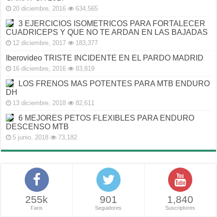
20 diciembre, 2016
634,565
3 EJERCICIOS ISOMETRICOS PARA FORTALECER
CUADRICEPS Y QUE NO TE ARDAN EN LAS BAJADAS
12 diciembre, 2017
183,377
Iberovideo TRISTE INCIDENTE EN EL PARDO MADRID
16 diciembre, 2016
83,819
LOS FRENOS MAS POTENTES PARA MTB ENDURO
DH
13 diciembre, 2018
82,611
6 MEJORES PETOS FLEXIBLES PARA ENDURO
DESCENSO MTB
5 junio, 2018
73,182
255k
901
1,840
Fans
Seguidores
Suscriptores