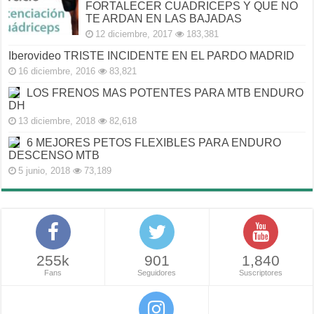
FORTALECER CUADRICEPS Y QUE NO
TE ARDAN EN LAS BAJADAS
12 diciembre, 2017
183,381
Iberovideo TRISTE INCIDENTE EN EL PARDO MADRID
16 diciembre, 2016
83,821
LOS FRENOS MAS POTENTES PARA MTB ENDURO
DH
13 diciembre, 2018
82,618
6 MEJORES PETOS FLEXIBLES PARA ENDURO
DESCENSO MTB
5 junio, 2018
73,189
255k
901
1,840
Fans
Seguidores
Suscriptores