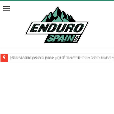
NEUMÁTICOS DE BICI: ¿QUÉ HACER CUANDO LLEGA