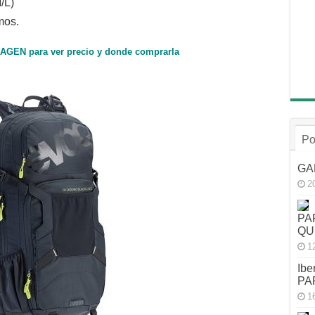
/L)
mos.
MAGEN para ver precio y donde comprarla
Po
GA
2
PA
QU
1
Ibe
PA
1