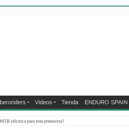
Iberoriders
Videos
Tienda
ENDURO SPAIN
MTB eléctrica para esta primavera?
¿QUÉ HACER CUANDO LLEGA EL INVIERNO?