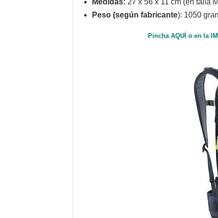
Medidas:
27 x 56 x 11 cm (en talla M
Peso (según fabricante
): 1050 gra
Pincha AQUÍ o en la I