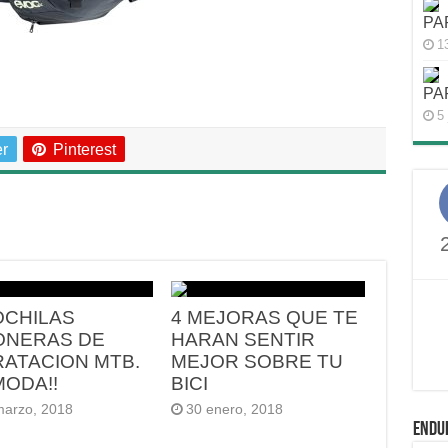
PA
1
PA
5 
er
Pinterest
OCHILAS
4 MEJORAS QUE TE
ONERAS DE
HARAN SENTIR
RATACION MTB.
MEJOR SOBRE TU
MODA!!
BICI
marzo, 2018
30 enero, 2018
ENDU