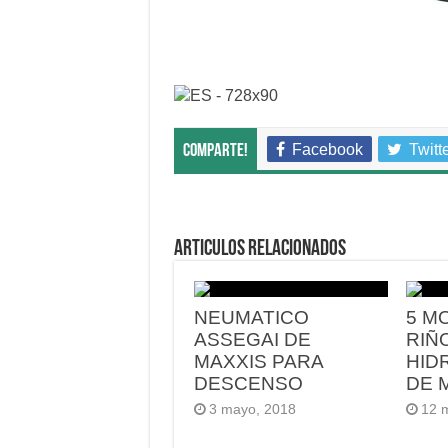
Facebook
Twitt
Comparte!
Articulos relacionados
NEUMATICO
5 M
ASSEGAI DE
RIÑ
MAXXIS PARA
HID
DESCENSO
DE 
3 mayo, 2018
12 