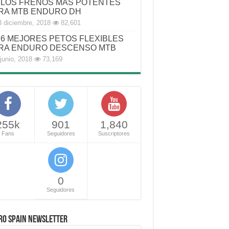
LOS FRENOS MAS POTENTES
RA MTB ENDURO DH
3 diciembre, 2018
82,601
6 MEJORES PETOS FLEXIBLES
RA ENDURO DESCENSO MTB
junio, 2018
73,169
255k
901
1,840
Fans
Seguidores
Suscriptores
0
Seguidores
RO SPAIN NEWSLETTER