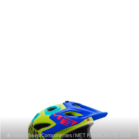
Inicio
/
Bikes/Componentes
/
MET PARACHUTE 2016