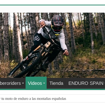
Iberoriders
Videos
Tienda
ENDURO SPAIN
r tu moto de enduro a las montañas españolas