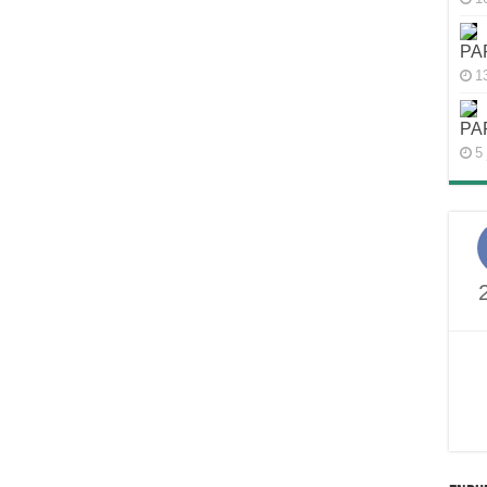
PA
1
PA
5 