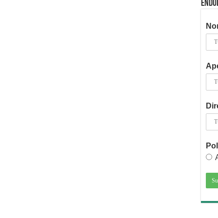
ENDU
No
Ape
Dir
Pol