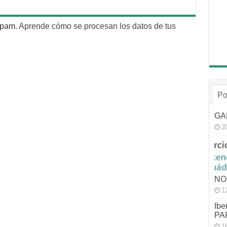
 spam.
Aprende cómo se procesan los datos de tus
Po
GA
2
NO
1
Ibe
PA
1