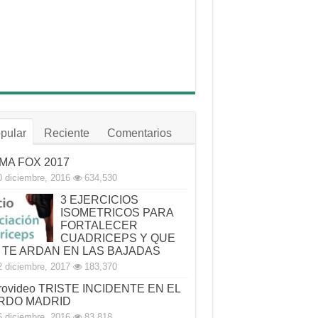
pular
Reciente
Comentarios
MA FOX 2017
0 diciembre, 2016
634,530
3 EJERCICIOS
ISOMETRICOS PARA
FORTALECER
CUADRICEPS Y QUE
 TE ARDAN EN LAS BAJADAS
2 diciembre, 2017
183,370
rovideo TRISTE INCIDENTE EN EL
RDO MADRID
6 diciembre, 2016
83,818