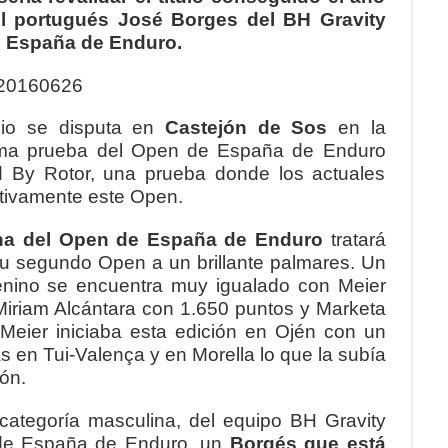
l portugués José Borges del BH Gravity
e España de Enduro.
lio se disputa en
Castejón de Sos
en la
tima prueba del Open de España de Enduro
 By Rotor, una prueba donde los actuales
itivamente este Open.
na del Open de España de Enduro
tratará
 su segundo Open a un brillante palmares. Un
nino se encuentra muy igualado con Meier
Miriam Alcántara con 1.650 puntos y Marketa
Meier iniciaba esta edición en Ojén con un
as en Tui-Valença y en Morella lo que la subía
ión.
ategoría masculina, del equipo BH Gravity
de España de Enduro, un
Borgés que está