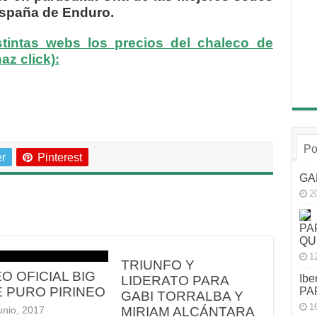
España de Enduro.
tintas webs los precios del chaleco de
z click):
Po
er
Pinterest
GA
2
PA
QU
1
TRIUNFO Y
EO OFICIAL BIG
Ibe
LIDERATO PARA
E PURO PIRINEO
PA
GABI TORRALBA Y
1
MIRIAM ALCÁNTARA
unio, 2017