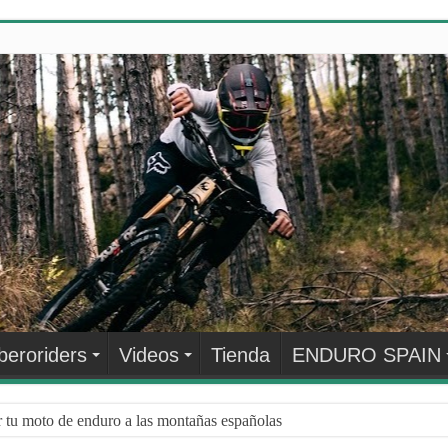
beroriders
Videos
Tienda
ENDURO SPAIN
r tu moto de enduro a las montañas españolas