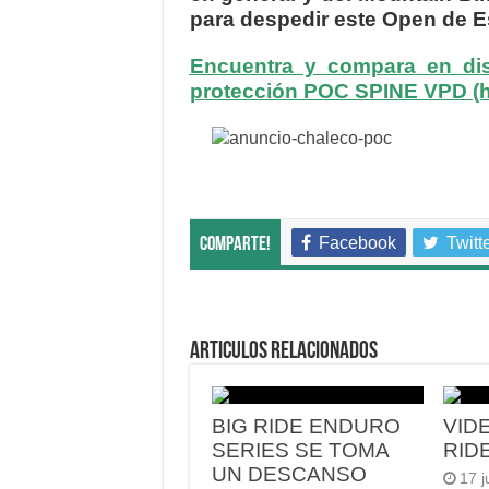
para despedir este Open de 
Encuentra y compara en dis
protección POC SPINE VPD (ha
Facebook
Twitt
Comparte!
Articulos relacionados
BIG RIDE ENDURO
VID
SERIES SE TOMA
RID
UN DESCANSO
17 j