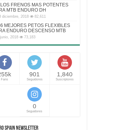
LOS FRENOS MAS POTENTES
RA MTB ENDURO DH
3 diciembre, 2018
82,611
6 MEJORES PETOS FLEXIBLES
RA ENDURO DESCENSO MTB
junio, 2018
73,183
255k
901
1,840
Fans
Seguidores
Suscriptores
0
Seguidores
RO SPAIN NEWSLETTER