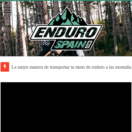
La mejor manera de transportar tu moto de enduro a las montaña