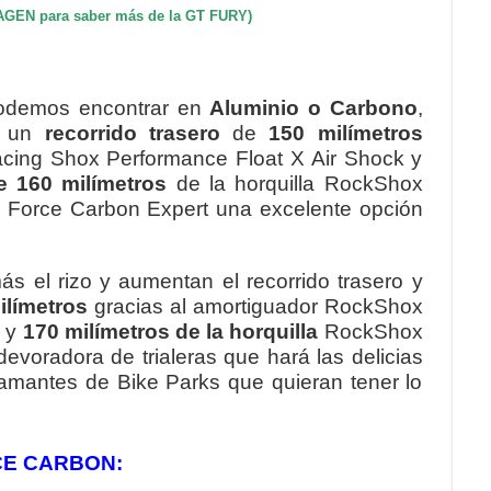
MAGEN para saber más de la GT FURY)
odemos encontrar en
Aluminio o Carbono
,
n un
recorrido trasero
de
150 milímetros
acing Shox Performance Float X Air Shock y
e 160 milímetros
de la horquilla RockShox
 Force Carbon Expert una excelente opción
ás el rizo y aumentan el recorrido trasero y
límetros
gracias al amortiguador RockShox
r y
170 milímetros de la horquilla
RockShox
evoradora de trialeras que hará las delicias
 amantes de Bike Parks que quieran tener lo
CE CARBON: