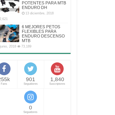
POTENTES PARA MTB
ENDURO DH
13 diciembre, 2018
2,621
6 MEJORES PETOS
FLEXIBLES PARA
ENDURO DESCENSO
MTB
junio, 2018
73,189
255k
901
1,840
Fans
Seguidores
Suscriptores
0
Seguidores