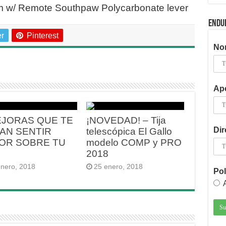
 w/ Remote Southpaw Polycarbonate lever
ENDU
er
Pinterest
No
Ape
EJORAS QUE TE
¡NOVEDAD! – Tija
Dir
AN SENTIR
telescópica El Gallo
OR SOBRE TU
modelo COMP y PRO
2018
enero, 2018
25 enero, 2018
Pol