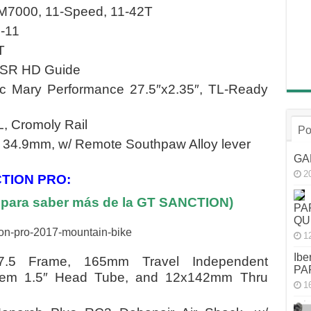
7000, 11-Speed, 11-42T
-11
T
RSR HD Guide
 Mary Performance 27.5″x2.35″, TL-Ready
, Cromoly Rail
Po
 34.9mm, w/ Remote Southpaw Alloy lever
GA
2
TION PRO:
N para saber más de la GT SANCTION)
PA
QU
1
Ibe
.5 Frame, 165mm Travel Independent
PA
stem 1.5″ Head Tube, and 12x142mm Thru
1