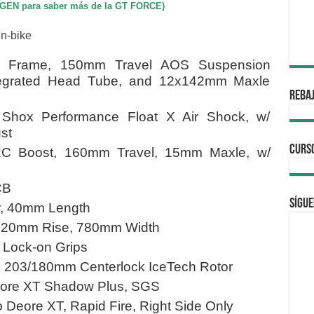
MAGEN para saber más de la GT FORCE)
 Frame, 150mm Travel AOS Suspension
ntegrated Head Tube, and 12x142mm Maxle
REBAJ
hox Performance Float X Air Shock, w/
st
CURS
C Boost, 160mm Travel, 15mm Maxle, w/
CB
Sígue
, 40mm Length
 20mm Rise, 780mm Width
Lock-on Grips
203/180mm Centerlock IceTech Rotor
ore XT Shadow Plus, SGS
Deore XT, Rapid Fire, Right Side Only