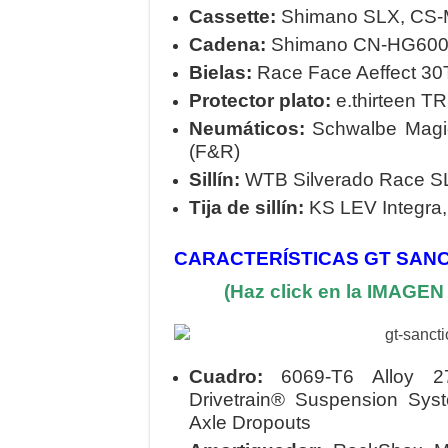
Cassette:
Shimano SLX, CS-M
Cadena:
Shimano CN-HG600
Bielas:
Race Face Aeffect 30
Protector plato:
e.thirteen T
Neumáticos:
Schwalbe Magic
(F&R)
Sillín:
WTB Silverado Race SL
Tija de sillín:
KS LEV Integra,
CARACTERÍSTICAS GT SANC
(Haz click en la IMAGE
Cuadro:
6069-T6 Alloy 27
Drivetrain® Suspension Sy
Axle Dropouts