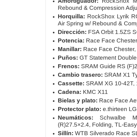
Amortiguador:
RockShox Mo
Rebound & Compression Adju
Horquilla:
RockShox Lyrik R
Air Spring w/ Rebound & Com
Dirección:
FSA Orbit 1.5ZS 
Potencia:
Race Face Chester
Manillar:
Race Face Chester,
Puños:
GT Statement Double 
Frenos:
SRAM Guide RS (F)20
Cambio trasero:
SRAM X1 Ty
Cassette:
SRAM XG 10-42T, 
Cadena:
KMC X11
Bielas y plato:
Race Face Aef
Protector plato:
e.thirteen L
Neumáticos:
Schwalbe Mag
(R)27.5×2.4, Folding, TL-Easy
Sillín:
WTB Silverado Race SL