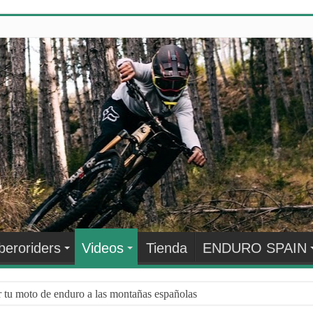
beroriders
Videos
Tienda
ENDURO SPAIN
r tu moto de enduro a las montañas españolas