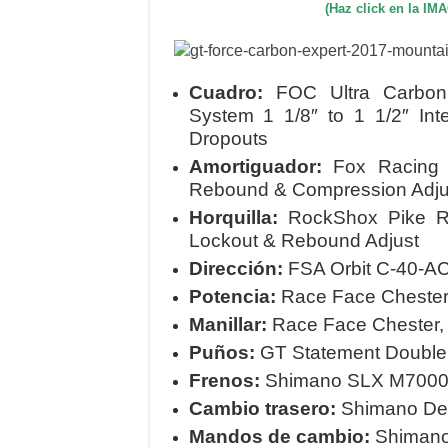
(Haz click en la I
Cuadro:
FOC Ultra Carbon
System 1 1/8″ to 1 1/2″ I
Dropouts
Amortiguador:
Fox Racing S
Rebound & Compression Adju
Horquilla:
RockShox Pike R
Lockout & Rebound Adjust
Dirección:
FSA Orbit C-40-A
Potencia:
Race Face Chester
Manillar:
Race Face Chester,
Puños:
GT Statement Double 
Frenos:
Shimano SLX M7000 
Cambio trasero:
Shimano De
Mandos de cambio:
Shimano 