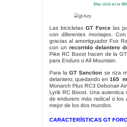
(Haz click en la I
Las bicicletas
GT Force
las p
con diferentes montajes. Co
gracias al amortiguador Fox R
con un
recorrido delantero d
Pike RC Boost hacen de la GT
para Enduro o All Mountain.
Para la
GT Sanction
se riza m
delantero; quedando en
165 mi
Monarch Plus RC3 Debonair Ai
Lyrik RC Boost. Una autentica d
de endurero más radical o los
mejor de los dos mundos.
CARACTERÍSTICAS GT FOR