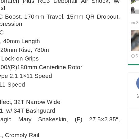
narch Plus RC3 Debonair Air Shock, w/
st
C Boost, 170mm Travel, 15mm QR Dropout,
8
pression
SC
, 40mm Length
 20mm Rise, 780m
5 
Lock-on Grips
0/(R)180mm Centerline Rotor
pe 2.1 1×11 Speed
11-Speed
fect, 32T Narrow Wide
G1, w/ 34T Bashguard
ic Mary Snakeskin, (F) 27.5×2.35″,
, Cromoly Rail