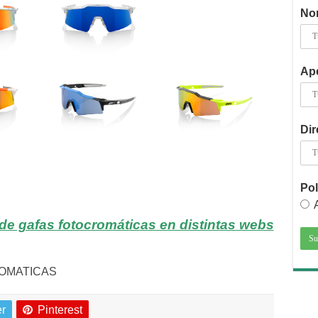
No
Ape
Dir
Pol
de gafas fotocromáticas en distintas webs
er
Pinterest