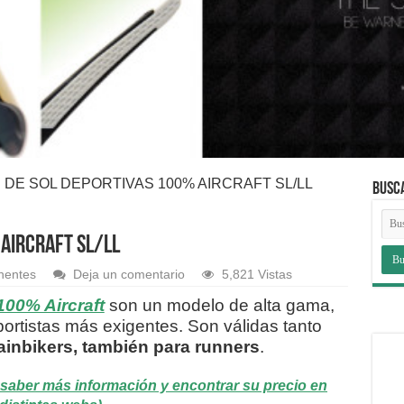
 DE SOL DEPORTIVAS 100% AIRCRAFT SL/LL
BUSC
AIRCRAFT SL/LL
nentes
Deja un comentario
5,821 Vistas
100% Aircraft
son un modelo de alta gama,
portistas más exigentes. Son válidas tanto
tainbikers, también para runners
.
es saber más información y encontrar su precio en