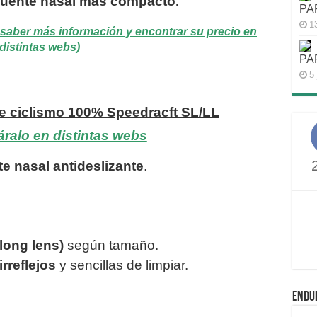
 puente nasal más compacto.
PA
1
es saber más información y encontrar su precio en
distintas webs)
PA
5 
de ciclismo 100% Speedracft SL/LL
ralo en distintas webs
te nasal antideslizante
.
(long lens)
según tamaño.
irreflejos
y sencillas de limpiar.
ENDU