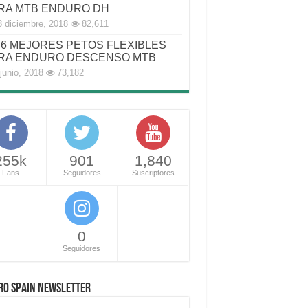
RA MTB ENDURO DH
3 diciembre, 2018
82,611
6 MEJORES PETOS FLEXIBLES
RA ENDURO DESCENSO MTB
junio, 2018
73,182
255k
901
1,840
Fans
Seguidores
Suscriptores
0
Seguidores
RO SPAIN NEWSLETTER