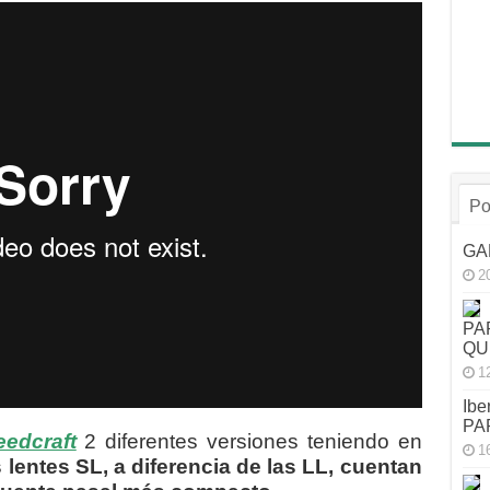
Po
GA
2
PA
QU
1
Ibe
PA
edcraft
2 diferentes versiones teniendo en
1
 lentes SL, a diferencia de las LL, cuentan