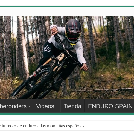
Iberoriders
Videos
Tienda
ENDURO SPAIN
r tu moto de enduro a las montañas españolas