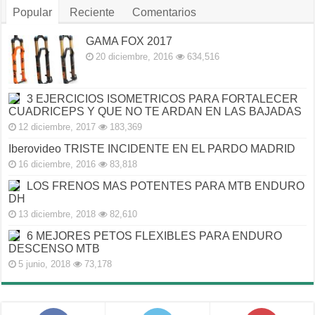
Popular
Reciente
Comentarios
GAMA FOX 2017
20 diciembre, 2016
634,516
3 EJERCICIOS ISOMETRICOS PARA FORTALECER
CUADRICEPS Y QUE NO TE ARDAN EN LAS BAJADAS
12 diciembre, 2017
183,369
Iberovideo TRISTE INCIDENTE EN EL PARDO MADRID
16 diciembre, 2016
83,818
LOS FRENOS MAS POTENTES PARA MTB ENDURO
DH
13 diciembre, 2018
82,610
6 MEJORES PETOS FLEXIBLES PARA ENDURO
DESCENSO MTB
5 junio, 2018
73,178